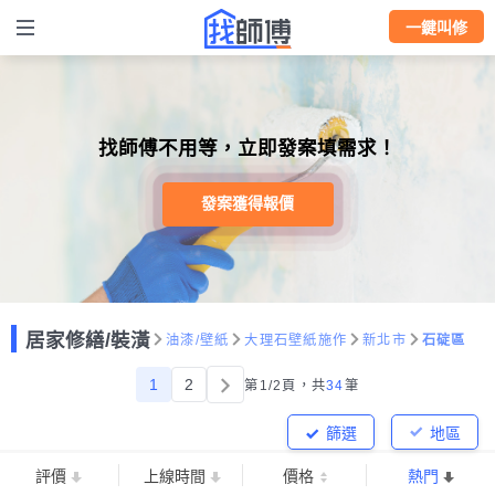
一鍵叫修
找師傅不用等，立即發案填需求！
發案獲得報價
居家修繕/裝潢
油漆/壁紙
大理石壁紙施作
新北市
石碇區
1
2
第1/2頁，
共
34
筆
篩選
地區
評價
上線時間
價格
熱門