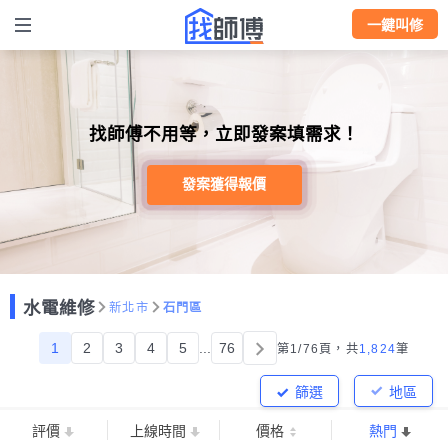
一鍵叫修
找師傅不用等，立即發案填需求！
發案獲得報價
水電維修
新北市
石門區
1
2
3
4
5
...
76
第1/76頁，
共
1,824
筆
篩選
地區
評價
上線時間
價格
熱門