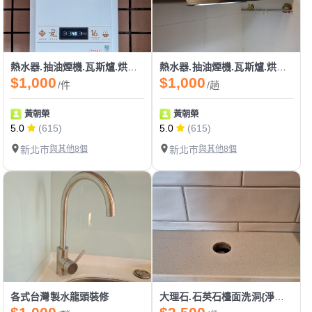
熱水器.抽油煙機.瓦斯爐.烘碗機.不鏽鋼廚具家庭水電.
熱水器.抽油煙機.瓦斯爐.烘碗機.不鏽鋼廚具家庭水電.
$1,000
$1,000
/件
/趟
黃朝榮
黃朝榮
5.0
(615)
5.0
(615)
新北市
與其他8個
新北市
與其他8個
各式台灣製水龍頭裝修
大理石.石英石檯面洗洞{淨水器龍頭}