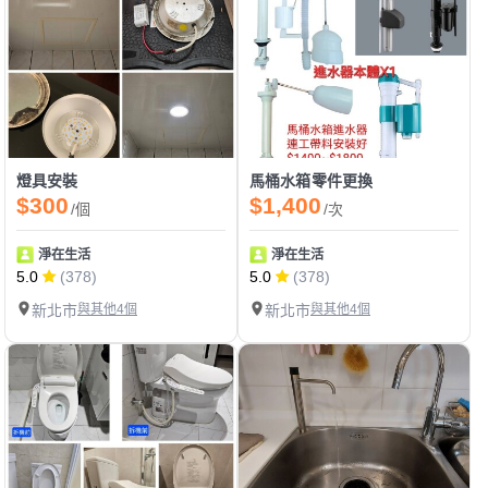
燈具安裝
馬桶水箱零件更換
$300
$1,400
/個
/次
淨在生活
淨在生活
5.0
(378)
5.0
(378)
新北市
與其他4個
新北市
與其他4個