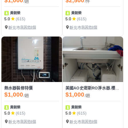
$1,000
$2,500
/趟
/件
黃朝榮
黃朝榮
5.0
(615)
5.0
(615)
新北市
與其他8個
新北市
與其他8個
熱水器裝修特價
美國AO史密斯RO淨水器.櫻花淨水器.廚下熱飲機.
$1,000
$1,000
/趟
/趟
黃朝榮
黃朝榮
5.0
(615)
5.0
(615)
新北市
與其他8個
新北市
與其他8個