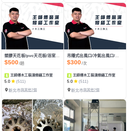
塑膠天花板/pvc天花板/浴室天花板/廁所天花板
吊隱式出風口/冷氣出風口/投影機布幕口
$500
$300
/趟
/次
王師傅木工裝潢修繕工作室
王師傅木工裝潢修繕工作室
5.0
(511)
5.0
(511)
新北市
與其他7個
新北市
與其他7個