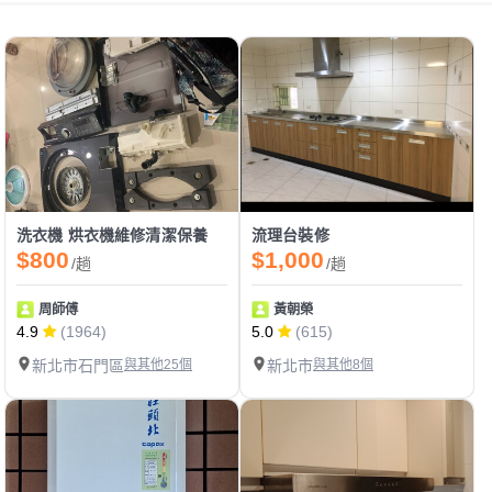
洗衣機 烘衣機維修清潔保養
流理台裝修
$800
$1,000
/趟
/趟
周師傅
黃朝榮
4.9
(1964)
5.0
(615)
新北市石門區
與其他25個
新北市
與其他8個