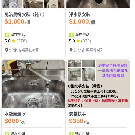
免治馬桶安裝（純工）
淨水器安裝
$1,000
$1,000
/個
/個
淨在生活
淨在生活
5.0
(378)
5.0
(378)
新北市
與其他4個
新北市
與其他4個
水龍頭漏水
安裝扶手
$600
$350
/次
/個
淨在生活
淨在生活