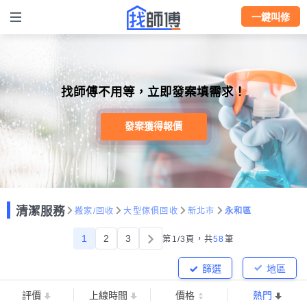
一鍵叫修
找師傅不用等，立即發案填需求！
發案獲得報價
清潔服務
搬家/回收
大型傢俱回收
新北市
永和區
1
2
3
第1/3頁，
共
58
筆
篩選
地區
評價
上線時間
價格
熱門