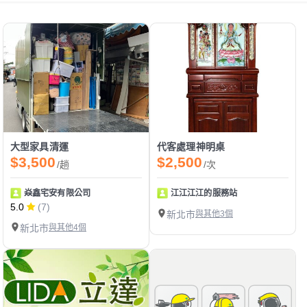
大型家具清運
代客處理神明桌
$3,500
$2,500
/趟
/次
焱鑫宅安有限公司
江江江江的服務站
5.0
(7)
新北市
與其他3個
新北市
與其他4個