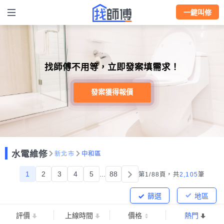
一鍵叫修
找師傅不用等，立即發案填需求！
發案獲得報價
水電維修
新北市
中和區
1
2
3
4
5
...
88
第1/88頁，
共
2,105
筆
篩選
地區
評價
上線時間
價格
熱門