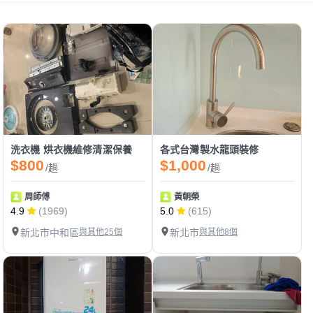
洗衣機 烘衣機維修清潔保養
各式台灣製水龍頭裝修
$800
$1,000
/趟
/趟
周師傅
黃朝榮
4.9
(1969)
5.0
(615)
新北市中和區
與其他25個
新北市
與其他8個