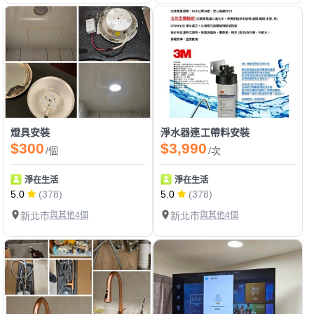
燈具安裝
淨水器連工帶料安裝
$300
$3,990
/個
/次
淨在生活
淨在生活
5.0
(378)
5.0
(378)
新北市
與其他4個
新北市
與其他4個