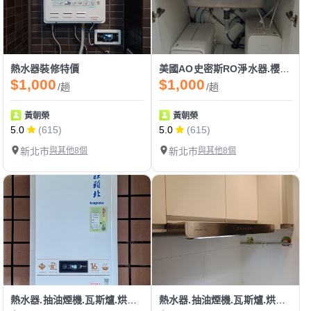
熱水器裝修特價
美國AO史密斯RO淨水器.櫻花淨水器.廚下熱飲機.
$1,000
$1,000
/趟
/趟
黃朝榮
黃朝榮
5.0
(615)
5.0
(615)
新北市
與其他8個
新北市
與其他8個
熱水器.抽油煙機.瓦斯爐.烘碗機.不鏽鋼廚具家庭水電.
熱水器.抽油煙機.瓦斯爐.烘碗機.不鏽鋼廚具家庭水電.