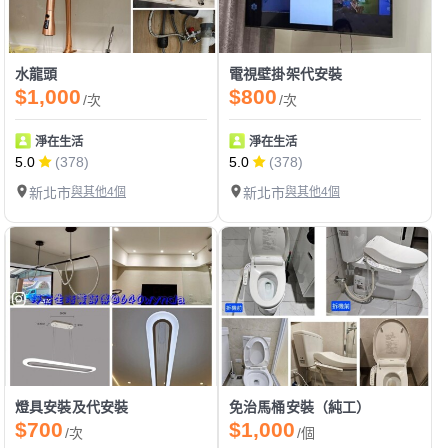
水龍頭
電視壁掛架代安裝
$1,000
$800
/次
/次
淨在生活
淨在生活
5.0
(378)
5.0
(378)
新北市
與其他4個
新北市
與其他4個
燈具安裝及代安裝
免治馬桶安裝（純工）
$700
$1,000
/次
/個