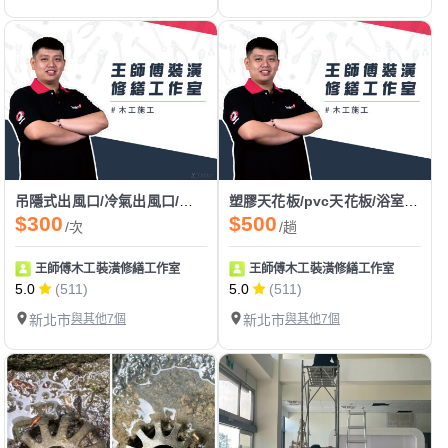
吊隱式出風口/冷氣出風口/投影機布幕口
塑膠天花板/pvc天花板/浴室天花板/廁所天花板
$300
$500
/次
/趟
王師傅木工裝潢修繕工作室
王師傅木工裝潢修繕工作室
5.0
(511)
5.0
(511)
新北市
與其他7個
新北市
與其他7個