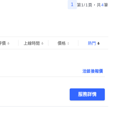
1
第1/1頁，
共
4
筆
評價
上線時間
價格
熱門
洽談後報價
服務詳情