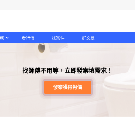
務
看行情
找案件
好文章
找師傅不用等，立即發案填需求！
發案獲得報價