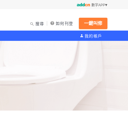
數字APP
一鍵叫修
如何刊登
搜尋
我的帳戶