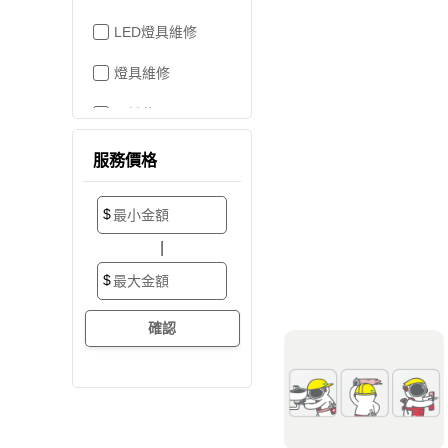
LED燈具維修
燈具維修
吊燈修理
家電維修
服務價格
洗衣機裝修
$
加壓/抽水馬達
|
抽水馬達
$
加壓馬達
開關/插座
電路配線
水管配置