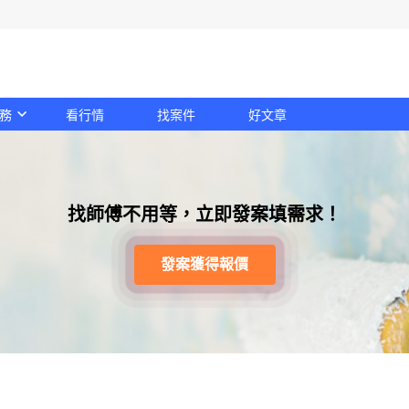
務
看行情
找案件
好文章
找師傅不用等，立即發案填需求！
發案獲得報價