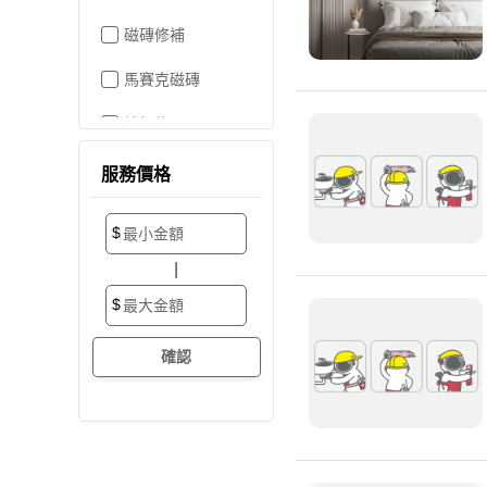
磁磚修補
馬賽克磁磚
地板施工
地板維修
服務價格
地板拋光打蠟
$
地板防滑施工
|
塑膠地板工程
$
實木地板
超耐磨地板
海島型木地板
卡扣式地板