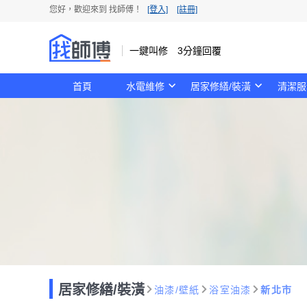
您好，歡迎來到 找師傅！
[登入]
[註冊]
一鍵叫修 3分鐘回覆
首頁
水電維修
居家修繕/裝潢
清潔服
居家修繕/裝潢
油漆/壁紙
浴室油漆
新北市