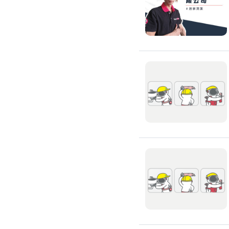
浴室油漆
壁紙施工
天花板壁紙施作
電視牆壁紙施作
文化石壁紙施作
大理石壁紙施作
清水模壁紙施作
門窗裝修
窗戶安裝維修
百葉窗裝修
鋁門窗裝修