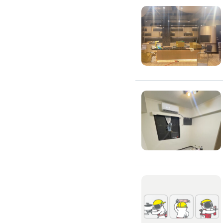
氣密窗裝修
紗窗裝修
防盜窗裝修
落地窗裝修
鐵窗裝修
隱形鐵窗裝修
鋁格柵裝修
隔音窗裝修
玻璃隔熱施工
玻璃裝修
窗簾訂製