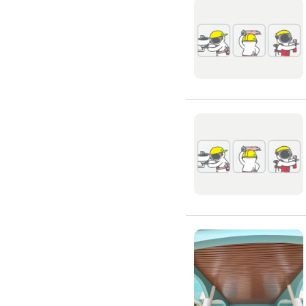
滲透硬化地坪
SPC石塑卡扣式地板
大理石地板裝潢
大理石工程
大理石維修
大理石地板清潔
水泥地板
防水地板
木地板打磨翻新
踢腳板施工
訂製地毯