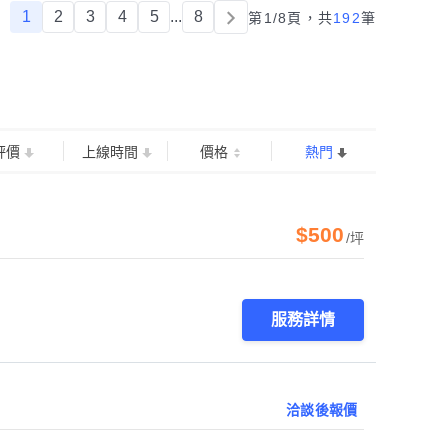
1
2
3
4
5
...
8
第1/8頁，
共
192
筆
評價
上線時間
價格
熱門
$500
/坪
服務詳情
洽談後報價