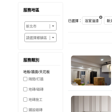
服務地區
已選擇：
浴室油漆
新
服務類別
地板/牆面/天花板
隔間/打牆
地磚/磁磚
地磚施工
鋪設磁磚