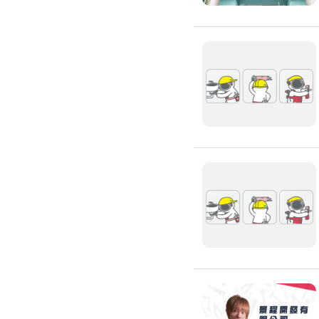
高架地板施工
輕鋼架/天花板
鑽孔/切割
泥作工程
木質裝潢
石材美容
噪音工程
油漆/壁紙
油漆粉刷
批土
房間油漆