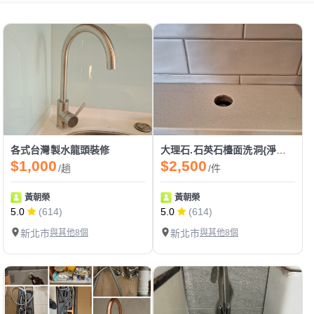
各式台灣製水龍頭裝修
大理石.石英石檯面洗洞{淨水器龍頭}
$1,000
$2,500
/趟
/件
黃朝榮
黃朝榮
5.0
(614)
5.0
(614)
新北市
與其他8個
新北市
與其他8個