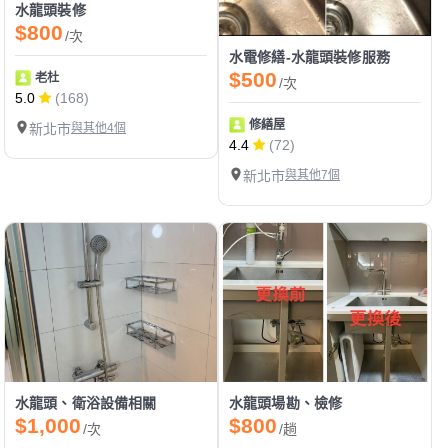
水龍頭裝修
$800
/次
水電修繕-水龍頭裝修服務
$500
老杜
/次
5.0
(168)
修繕屋
新北市
與其他4個
4.4
(72)
新北市
與其他7個
水龍頭、衛浴設備相關
水龍頭場勘、檢修
$1,000
$800
/次
/趟