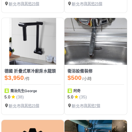
新北市
與其他25個
新北市
與其他25個
德國 折疊式單冷廚房水龍頭
衛浴設備裝修
$3,950
$500
/件
/小時
喬治先生George
阿奇
5.0
(38)
5.0
(35)
新北市
與其他25個
新北市
與其他7個