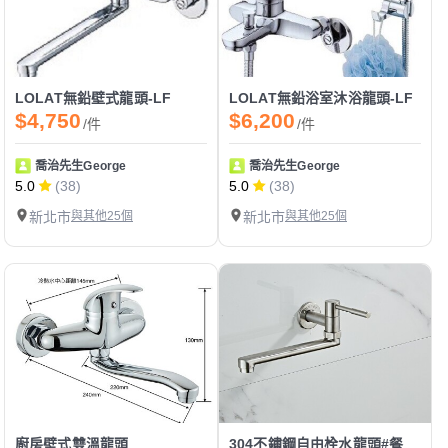
LOLAT無鉛壁式龍頭-LF
LOLAT無鉛浴室沐浴龍頭-LF
$4,750
$6,200
/件
/件
喬治先生George
喬治先生George
5.0
(38)
5.0
(38)
新北市
與其他25個
新北市
與其他25個
廚房壁式雙溫龍頭
304不鏽鋼自由栓水龍頭#餐飲業最愛!!