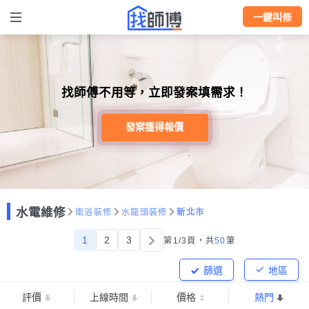
一鍵叫修
找師傅不用等，立即發案填需求！
發案獲得報價
水電維修
衛浴裝修
水龍頭裝修
新北市
1
2
3
第1/3頁，
共
50
筆
篩選
地區
評價
上線時間
價格
熱門