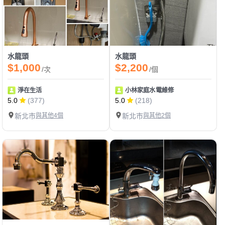
水龍頭
水龍頭
$1,000
$2,200
/次
/個
淨在生活
小林家庭水電維修
5.0
(377)
5.0
(218)
新北市
與其他4個
新北市
與其他2個