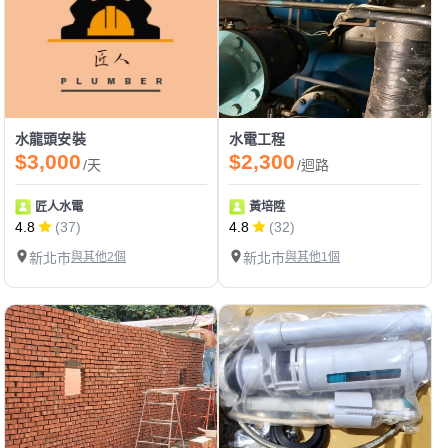
水龍頭安裝
水電工程
$3,000
$2,300
/天
/迴路
匠人水電
黃培陞
4.8
(37)
4.8
(32)
新北市
與其他2個
新北市
與其他1個