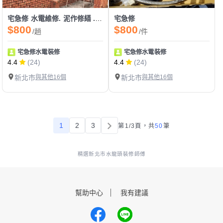
宅急修 水電維修. 泥作修繕 .防水處理
宅急修
$800
$800
/趟
/件
宅急修水電裝修
宅急修水電裝修
4.4
(24)
4.4
(24)
新北市
與其他16個
新北市
與其他16個
1
2
3
第1/3頁，
共
50
筆
精選新北市水龍頭裝修師傅
幫助中心
我有建議