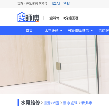
您好，歡迎來到 找師傅！
[登入]
[註冊]
一鍵叫修 3分鐘回覆
首頁
水電維修
居家修繕/裝潢
清潔服
水電維修
抓漏/堵塞
漏水處理
新北市