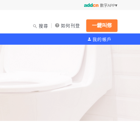
數字APP
一鍵叫修
如何刊登
搜尋
我的帳戶