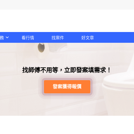
務
看行情
找案件
好文章
找師傅不用等，立即發案填需求！
發案獲得報價