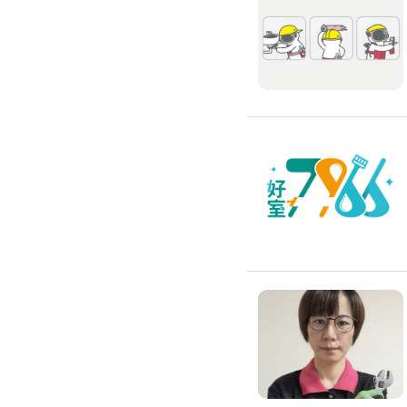
通水管
水管漏水處理
水管維修
太陽能發電裝置
水電行
補水管
衛浴裝修
馬桶裝修
通馬桶
修理馬桶堵塞
修理馬桶漏水