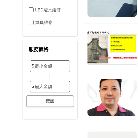
LED燈具維修
燈具維修
吊燈修理
家電維修
服務價格
洗衣機裝修
$
加壓/抽水馬達
|
抽水馬達
$
加壓馬達
開關/插座
電路配線
水管配置