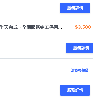
服務詳情
$3,500
抓漏/漏水免打牆工法，專業儀器檢測，小分子補漏技術半天完成，全國服務完工保固有保障！
/次
服務詳情
洽談後報價
服務詳情