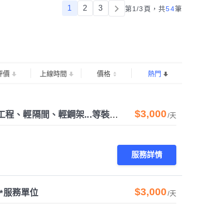
1
2
3
第1/3頁，
共
54
筆
評價
上線時間
價格
熱門
$3,000
銘翰泥作師傅、磁磚師傅、結構補強、鋼筋外露、防水工程、輕隔間、輕鋼架...等裝修工程
/天
服務詳情
$3,000
*服務單位
/天