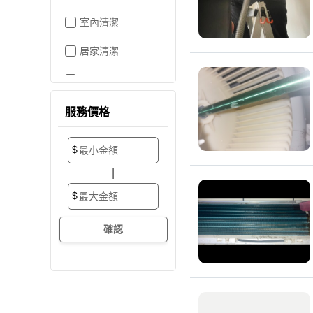
室內清潔
居家清潔
水晶燈清洗
空屋打掃
服務價格
居家收納
$
搬家/裝潢後清潔
|
大掃除
$
辦公室清潔
裝潢細清
外牆清潔
招牌清潔