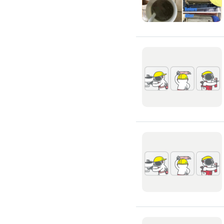
除蟲、除塵蟎
除塵蟎
除螞蟻
除蟑螂
除跳蚤
白蟻防治
滅鼠公司
除甲醛公司
搬家/回收
搬家公司
搬運家具