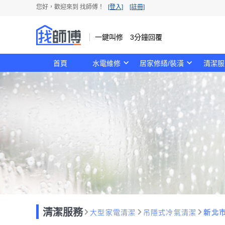
您好，歡迎來到 找師傅！
[登入]
[註冊]
一鍵叫修 3分鐘回覆
首頁
水電維修
居家修繕/裝潢
清潔服
清潔服務
大型家電清潔
吊隱式冷氣清潔
新北