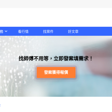
務
看行情
找案件
好文章
找師傅不用等，立即發案填需求！
發案獲得報價
市