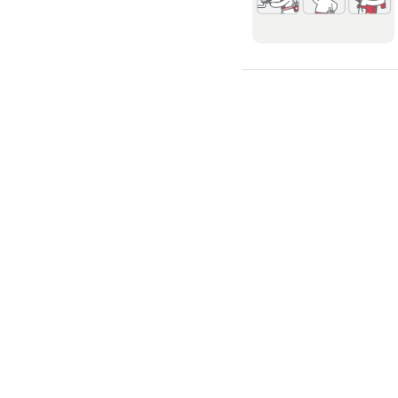
搬運冰箱
搬運床墊
搬運鋼琴
搬家清潔
自助搬家
代收垃圾
大型垃圾回收
大型傢俱回收
大型地毯回收
冰箱回收
客服時間 09:00~18:00 (例假日除外)
線上詢問