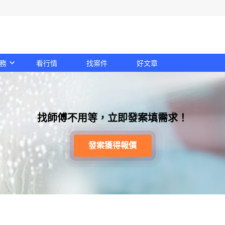
務
看行情
找案件
好文章
找師傅不用等，立即發案填需求！
發案獲得報價