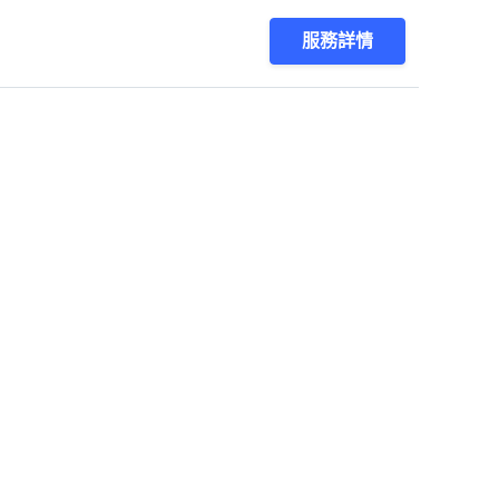
服務詳情
1
第1/1頁，
共
8
筆
會員服務
關於我們
登入 /
註冊
關於找師傅