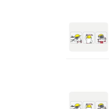
除蟲、除塵蟎
除塵蟎
除螞蟻
除蟑螂
除跳蚤
白蟻防治
滅鼠公司
除甲醛公司
搬家/回收
搬家公司
搬運家具