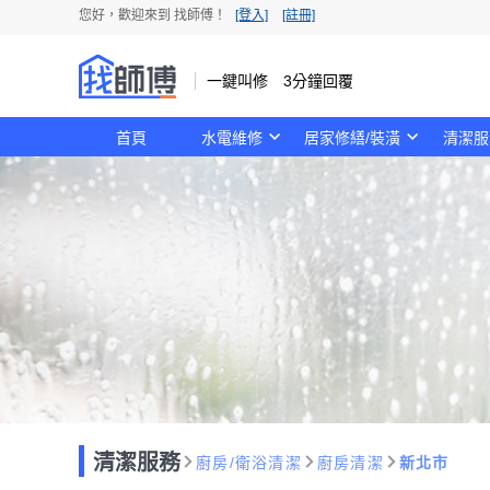
您好，歡迎來到 找師傅！
[登入]
[註冊]
一鍵叫修 3分鐘回覆
首頁
水電維修
居家修繕/裝潢
清潔服
清潔服務
廚房/衛浴清潔
廚房清潔
新北市