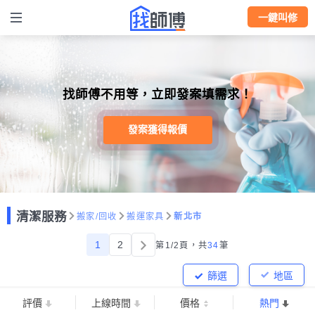
一鍵叫修
找師傅不用等，立即發案填需求！
發案獲得報價
清潔服務
搬家/回收
搬運家具
新北市
1
2
第1/2頁，
共
34
筆
篩選
地區
評價
上線時間
價格
熱門