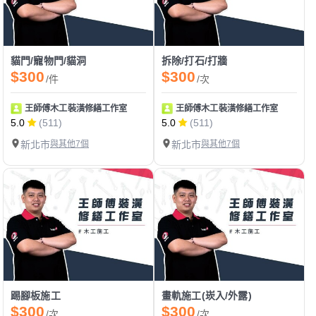
貓門/寵物門/貓洞
拆除/打石/打牆
$300
$300
/件
/次
王師傅木工裝潢修繕工作室
王師傅木工裝潢修繕工作室
5.0
(511)
5.0
(511)
新北市
與其他7個
新北市
與其他7個
踢腳板施工
畫軌施工(崁入/外露)
$300
$300
/次
/次