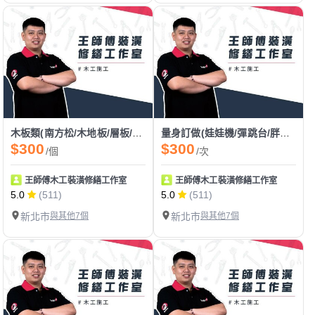
木板類(南方松/木地板/層板/洞洞板/塑木)
量身訂做(娃娃機/彈跳台/胖卡/餐車)
$300
$300
/個
/次
王師傅木工裝潢修繕工作室
王師傅木工裝潢修繕工作室
5.0
(511)
5.0
(511)
新北市
與其他7個
新北市
與其他7個