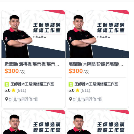
造型類(溝槽板/展示板/展示架/格柵/玄關)
隔間類(木隔間/矽酸鈣隔間/拉門隔間)
$300
$300
/次
/次
王師傅木工裝潢修繕工作室
王師傅木工裝潢修繕工作室
5.0
(511)
5.0
(511)
新北市
與其他7個
新北市
與其他7個