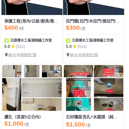
保護工程(室內/公設/廚具/衛浴設備/門框/大門/新建案/舊翻新)
拉門類(拉門/木拉門/推拉門/塑膠拉門/穀倉門/拉門軌道/漂浮門)
$450
$300
/坪
/次
王師傅木工裝潢修繕工作室
王師傅木工裝潢修繕工作室
5.0
(511)
5.0
(511)
新北市
與其他7個
新北市
與其他7個
鑽孔（深度5公分內）
石材檯面洗孔⚡️水龍頭（純工）
$1,000
$1,500
/次
/次