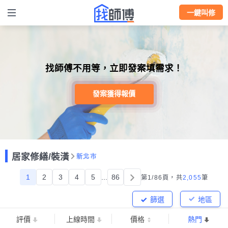
一鍵叫修
找師傅不用等，立即發案填需求！
發案獲得報價
居家修繕/裝潢
新北市
1
2
3
4
5
...
86
第1/86頁，
共
2,055
筆
篩選
地區
評價
上線時間
價格
熱門