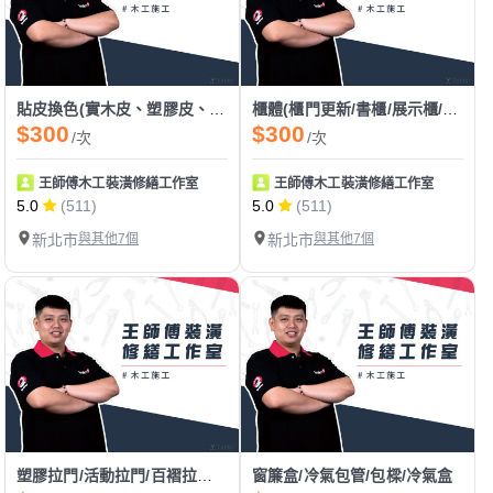
貼皮換色(實木皮、塑膠皮、美耐板、密迪板、塑鋁板)
櫃體(櫃門更新/書櫃/展示櫃/上櫃/書桌/吊櫃/收納櫃/衣櫃/矮櫃)
$300
$300
/次
/次
王師傅木工裝潢修繕工作室
王師傅木工裝潢修繕工作室
5.0
(511)
5.0
(511)
新北市
與其他7個
新北市
與其他7個
塑膠拉門/活動拉門/百褶拉門/pvc拉門
窗簾盒/冷氣包管/包樑/冷氣盒