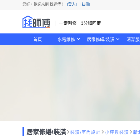
您好，歡迎來到 找師傅！
[登入]
[註冊]
一鍵叫修 3分鐘回覆
首頁
水電維修
居家修繕/裝潢
清潔服
居家修繕/裝潢
裝潢/室內設計
小坪數裝潢
新