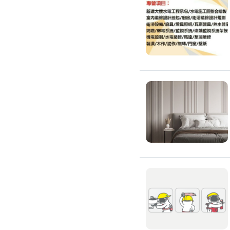
滲透硬化地坪
SPC石塑卡扣式地板
大理石地板裝潢
大理石工程
大理石維修
大理石地板清潔
水泥地板
防水地板
木地板打磨翻新
踢腳板施工
訂製地毯