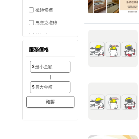
磁磚修補
馬賽克磁磚
地板施工
地板維修
服務價格
地板拋光打蠟
$
地板防滑施工
|
塑膠地板工程
$
實木地板
超耐磨地板
海島型木地板
卡扣式地板