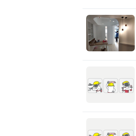
高架地板施工
輕鋼架/天花板
鑽孔/切割
泥作工程
木質裝潢
石材美容
噪音工程
油漆/壁紙
油漆粉刷
批土
房間油漆