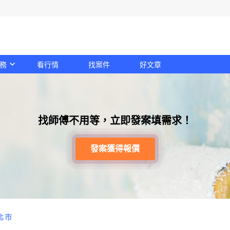
務
看行情
找案件
好文章
找師傅不用等，立即發案填需求！
發案獲得報價
北市