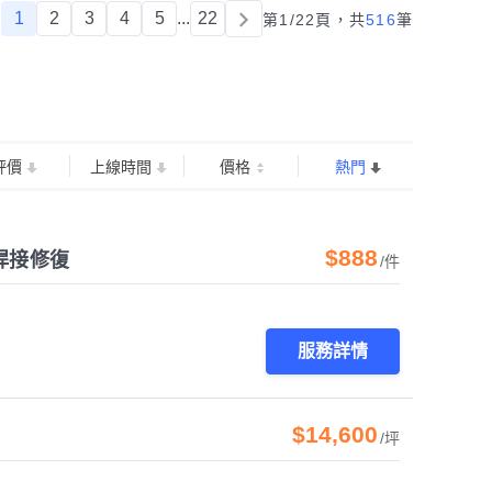
1
2
3
4
5
...
22
第1/22頁，
共
516
筆
評價
上線時間
價格
熱門
$888
焊接修復
/件
服務詳情
$14,600
/坪