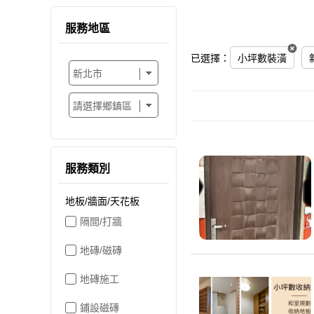
服務地區
已選擇：
小坪數裝潢
服務類別
地板/牆面/天花板
隔間/打牆
地磚/磁磚
地磚施工
鋪設磁磚