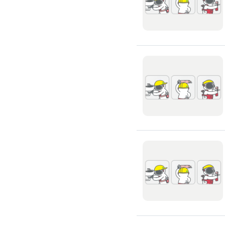
浴室油漆
壁紙施工
天花板壁紙施作
電視牆壁紙施作
文化石壁紙施作
大理石壁紙施作
清水模壁紙施作
門窗裝修
窗戶安裝維修
百葉窗裝修
鋁門窗裝修