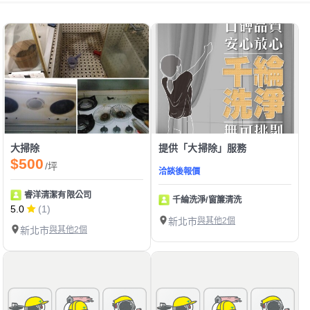
大掃除
提供「大掃除」服務
$500
/坪
洽談後報價
睿洋清潔有限公司
千綸洗淨/窗簾清洗
5.0
(1)
新北市
與其他2個
新北市
與其他2個