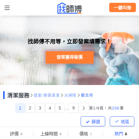
一鍵叫修
找師傅不用等，立即發案填需求！
發案獲得報價
清潔服務
居家/傢俱清潔
大掃除
新北市
1
2
3
4
5
...
9
第1/9頁，
共
206
筆
篩選
地區
評價
上線時間
價格
熱門