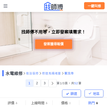
一鍵叫修
找師傅不用等，立即發案填需求！
發案獲得報價
水電維修
衛浴裝修
修理馬桶堵塞
新北市
1
2
3
第1/3頁，
共
52
筆
篩選
地區
評價
上線時間
價格
熱門