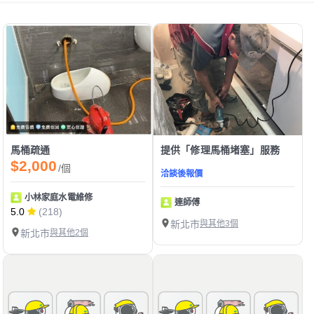
馬桶疏通
提供「修理馬桶堵塞」服務
$2,000
/個
洽談後報價
小林家庭水電維修
連師傅
5.0
(218)
新北市
與其他3個
新北市
與其他2個