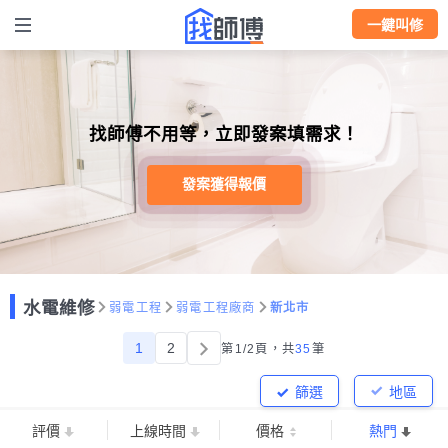
一鍵叫修
找師傅不用等，立即發案填需求！
發案獲得報價
水電維修
弱電工程
弱電工程廠商
新北市
1
2
第1/2頁，
共
35
筆
篩選
地區
評價
上線時間
價格
熱門