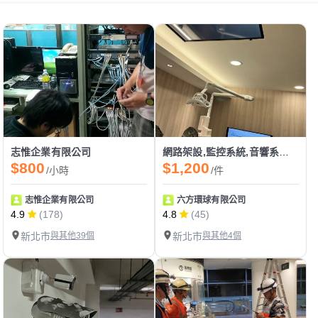
志惟企業有限公司
網路架設,監控系統,音響系統,環控,門禁系統,3C產品整合
$800
$1,200
/小時
/件
志惟企業有限公司
六方環球有限公司
4.9
(178)
4.8
(45)
新北市
與其他39個
新北市
與其他4個