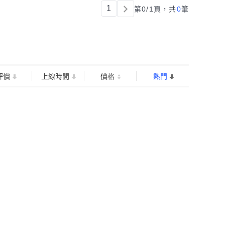
1
第0/1頁，
共
0
筆
評價
上線時間
價格
熱門