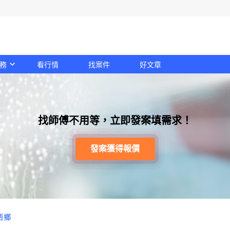
務
看行情
找案件
好文章
找師傅不用等，立即發案填需求！
發案獲得報價
西鄉