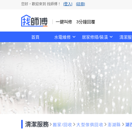
您好，歡迎來到 找師傅！
[登入]
[註冊]
一鍵叫修 3分鐘回覆
首頁
水電維修
居家修繕/裝潢
清潔服
清潔服務
搬家/回收
大型傢俱回收
澎湖縣
湖