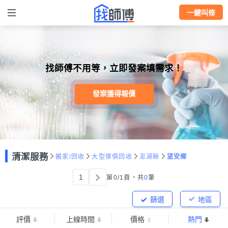
一鍵叫修
找師傅不用等，立即發案填需求！
發案獲得報價
清潔服務
搬家/回收
大型傢俱回收
澎湖縣
望安鄉
1
第0/1頁，
共
0
筆
篩選
地區
評價
上線時間
價格
熱門