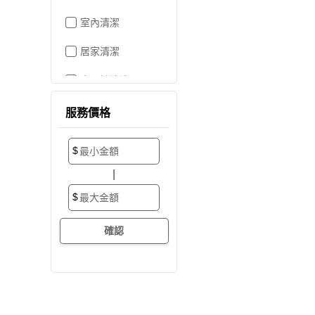
室內清潔
居家清潔
水晶燈清洗
空屋打掃
服務價格
居家收納
$
搬家/裝潢後清潔
|
大掃除
$
辦公室清潔
裝潢細清
外牆清潔
招牌清潔