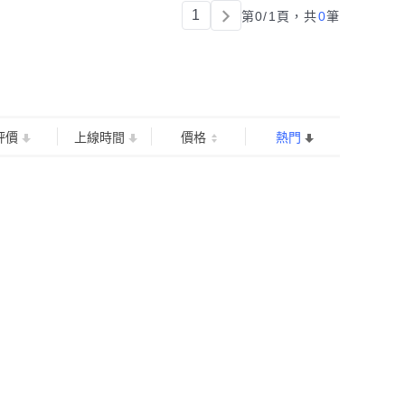
1
第0/1頁，
共
0
筆
評價
上線時間
價格
熱門