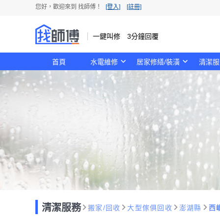
您好，歡迎來到 找師傅！
[登入]
[註冊]
一鍵叫修 3分鐘回覆
首頁
水電維修
居家修繕/裝潢
清潔服
清潔服務
搬家/回收
大型傢俱回收
澎湖縣
西