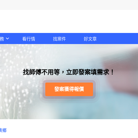
務
看行情
找案件
好文章
找師傅不用等，立即發案填需求！
發案獲得報價
嶼鄉