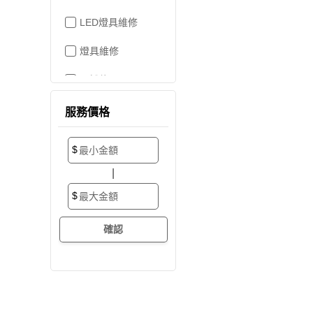
LED燈具維修
燈具維修
吊燈修理
家電維修
服務價格
洗衣機裝修
$
加壓/抽水馬達
|
抽水馬達
$
加壓馬達
開關/插座
電路配線
水管配置