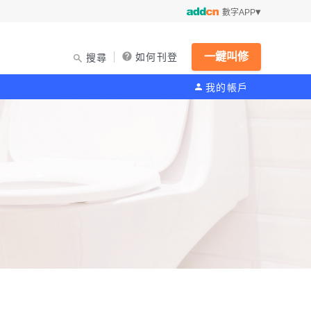
數字APP
一鍵叫修
如何刊登
搜尋
我的帳戶