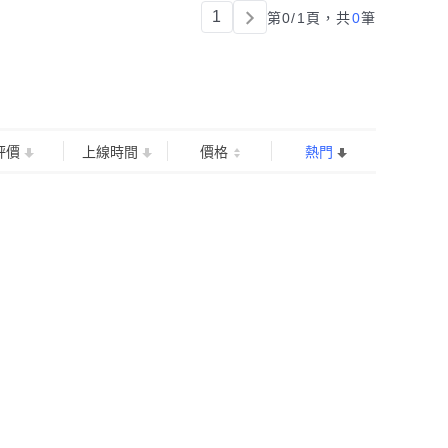
1
第0/1頁，
共
0
筆
評價
上線時間
價格
熱門