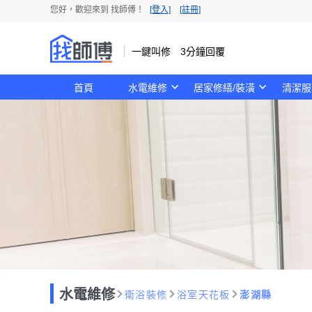
您好，歡迎來到 找師傅！
[登入]
[註冊]
一鍵叫修 3分鐘回覆
首頁
水電維修
居家修繕/裝潢
清潔服
水電維修
衛浴裝修
浴室天花板
澎湖縣