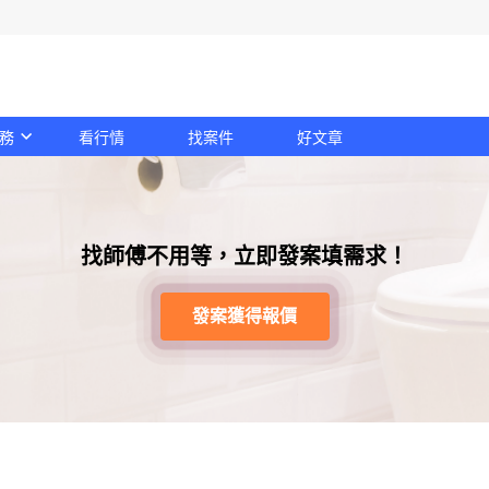
務
看行情
找案件
好文章
找師傅不用等，立即發案填需求！
發案獲得報價