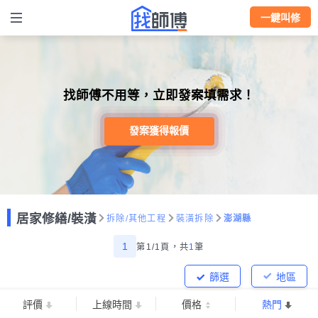
一鍵叫修
找師傅不用等，立即發案填需求！
發案獲得報價
居家修繕/裝潢
拆除/其他工程
裝潢拆除
澎湖縣
1
第1/1頁，
共
1
筆
篩選
地區
評價
上線時間
價格
熱門