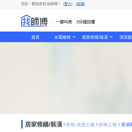
您好，歡迎來到 找師傅！
[登入]
[註冊]
一鍵叫修 3分鐘回覆
首頁
水電維修
居家修繕/裝潢
清潔服
居家修繕/裝潢
拆除/其他工程
拆除工程
澎湖