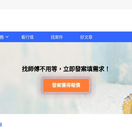
務
看行情
找案件
好文章
找師傅不用等，立即發案填需求！
發案獲得報價
縣