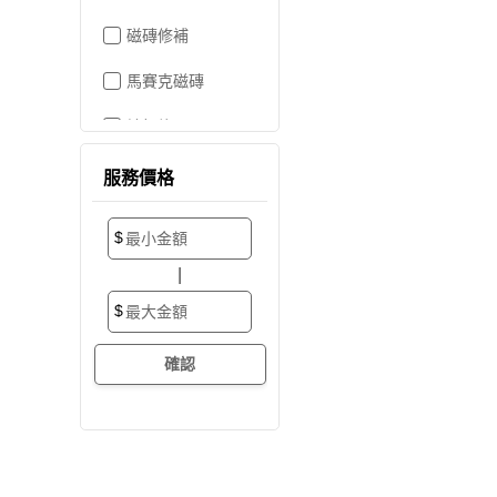
磁磚修補
馬賽克磁磚
地板施工
地板維修
服務價格
地板拋光打蠟
$
地板防滑施工
|
塑膠地板工程
$
實木地板
超耐磨地板
海島型木地板
卡扣式地板