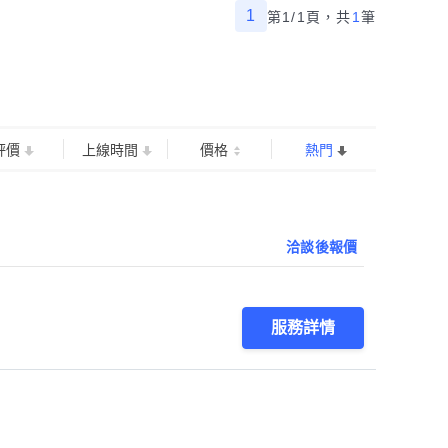
1
第1/1頁，
共
1
筆
評價
上線時間
價格
熱門
洽談後報價
服務詳情