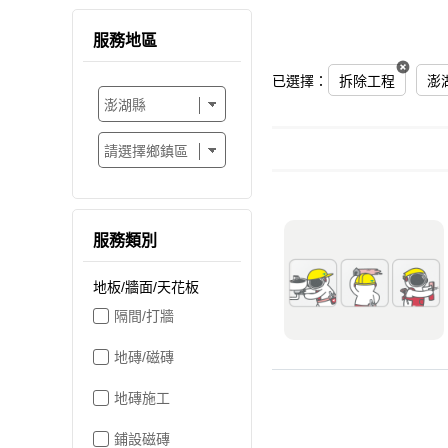
服務地區
已選擇：
拆除工程
澎
服務類別
地板/牆面/天花板
隔間/打牆
地磚/磁磚
地磚施工
鋪設磁磚