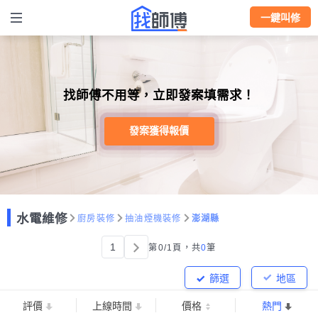
一鍵叫修
找師傅不用等，立即發案填需求！
發案獲得報價
水電維修
廚房裝修
抽油煙機裝修
澎湖縣
1
第0/1頁，
共
0
筆
篩選
地區
評價
上線時間
價格
熱門