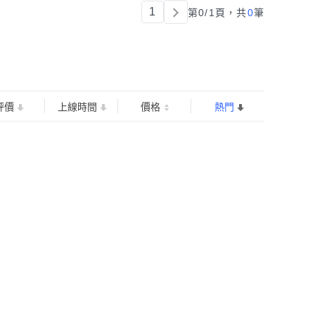
1
第0/1頁，
共
0
筆
評價
上線時間
價格
熱門