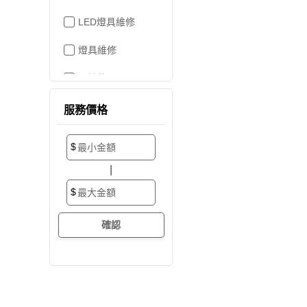
LED燈具維修
燈具維修
吊燈修理
家電維修
服務價格
洗衣機裝修
$
加壓/抽水馬達
|
抽水馬達
$
加壓馬達
開關/插座
電路配線
水管配置