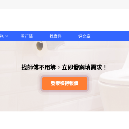
務
看行情
找案件
好文章
找師傅不用等，立即發案填需求！
發案獲得報價