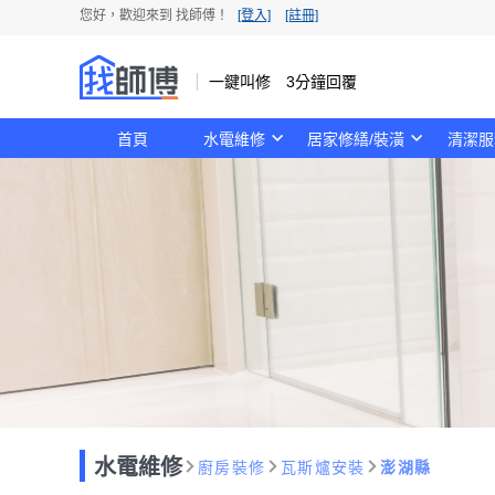
您好，歡迎來到 找師傅！
[登入]
[註冊]
一鍵叫修 3分鐘回覆
首頁
水電維修
居家修繕/裝潢
清潔服
水電維修
廚房裝修
瓦斯爐安裝
澎湖縣