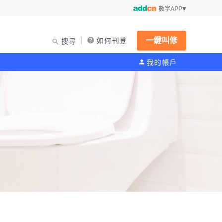
數字APP
一鍵叫修
如何刊登
搜尋
我的帳戶