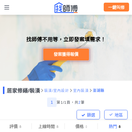
一鍵叫修
找師傅不用等，立即發案填需求！
發案獲得報價
居家修繕/裝潢
裝潢/室內設計
室內裝潢
澎湖縣
1
第1/1頁，
共
2
筆
篩選
地區
評價
上線時間
價格
熱門