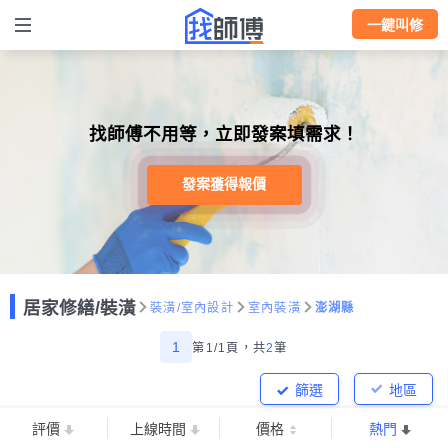
一鍵叫修
找師傅不用等，立即發案填需求！
發案獲得報價
居家修繕/裝潢
裝潢/室內設計
室內裝潢
澎湖縣
1
第1/1頁，
共
2
筆
篩選
地區
評價
上線時間
價格
熱門