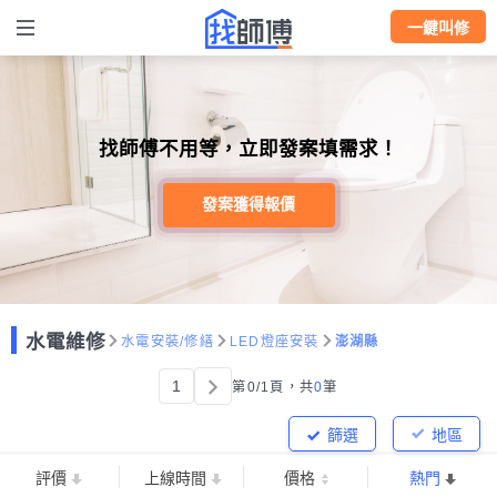
一鍵叫修
找師傅不用等，立即發案填需求！
發案獲得報價
水電維修
水電安裝/修繕
LED燈座安裝
澎湖縣
1
第0/1頁，
共
0
筆
篩選
地區
評價
上線時間
價格
熱門