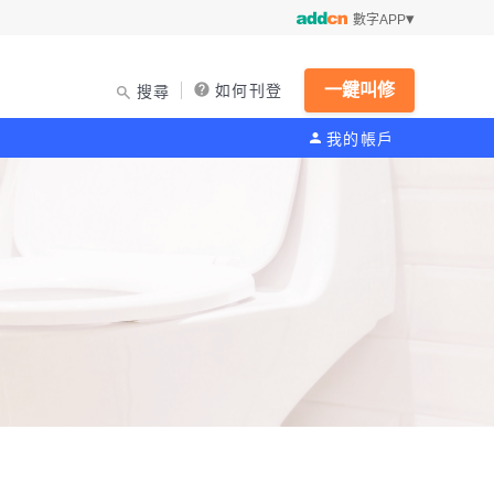
數字APP
一鍵叫修
如何刊登
搜尋
我的帳戶