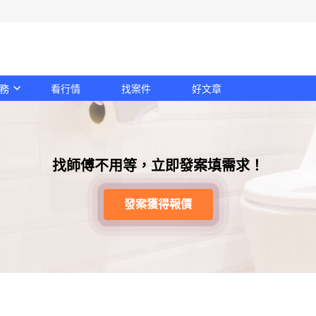
務
看行情
找案件
好文章
找師傅不用等，立即發案填需求！
發案獲得報價