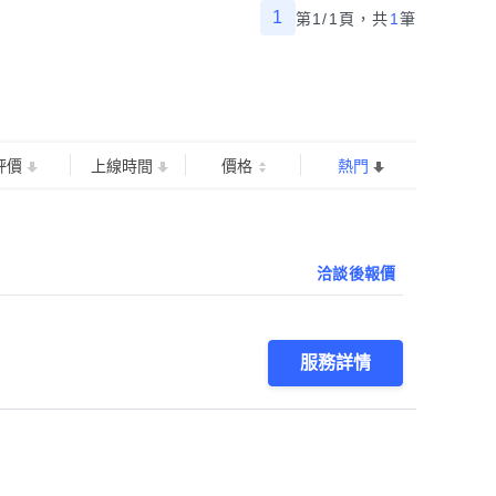
1
第1/1頁，
共
1
筆
評價
上線時間
價格
熱門
洽談後報價
服務詳情