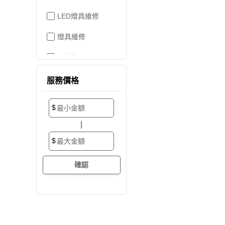
LED燈具維修
燈具維修
吊燈修理
家電維修
服務價格
洗衣機裝修
$
加壓/抽水馬達
|
抽水馬達
$
加壓馬達
開關/插座
電路配線
水管配置