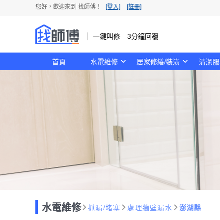
您好，歡迎來到 找師傅！
[登入]
[註冊]
一鍵叫修 3分鐘回覆
首頁
水電維修
居家修繕/裝潢
清潔服
水電維修
抓漏/堵塞
處理牆壁漏水
澎湖縣