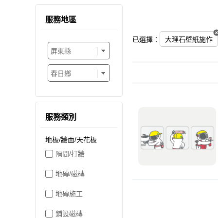
服務地區
已選擇：
大理石壁紙施作
服務類別
地板/牆面/天花板
隔間/打牆
地磚/磁磚
地磚施工
鋪設磁磚