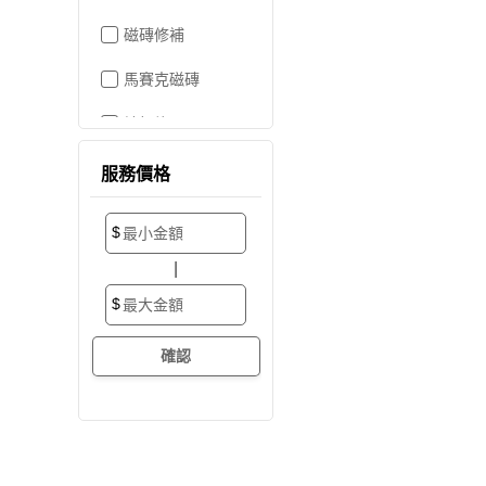
磁磚修補
馬賽克磁磚
地板施工
地板維修
服務價格
地板拋光打蠟
$
地板防滑施工
|
塑膠地板工程
$
實木地板
超耐磨地板
海島型木地板
卡扣式地板