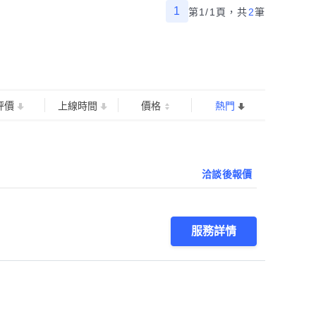
1
第1/1頁，
共
2
筆
評價
上線時間
價格
熱門
洽談後報價
服務詳情