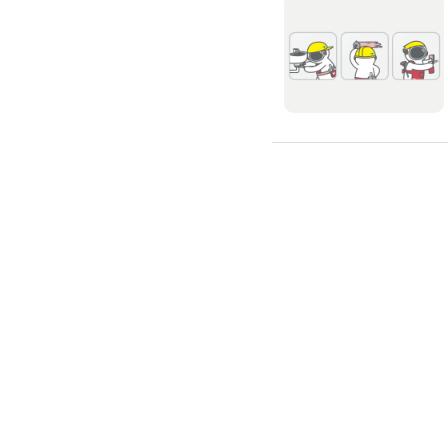
高架地板施工
輕鋼架/天花板
鑽孔/切割
泥作工程
木質裝潢
石材美容
噪音工程
油漆/壁紙
油漆粉刷
批土
房間油漆