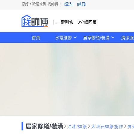
您好，歡迎來到 找師傅！
[登入]
[註冊]
一鍵叫修 3分鐘回覆
首頁
水電維修
居家修繕/裝潢
清潔服
居家修繕/裝潢
油漆/壁紙
大理石壁紙施作
屏