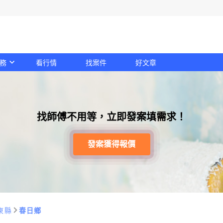
務
看行情
找案件
好文章
找師傅不用等，立即發案填需求！
發案獲得報價
東縣
春日鄉