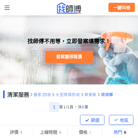
一鍵叫修
找師傅不用等，立即發案填需求！
發案獲得報價
清潔服務
搬家/回收
大型傢俱回收
屏東縣
琉球鄉
1
第1/1頁，
共
6
筆
篩選
地區
評價
上線時間
價格
熱門