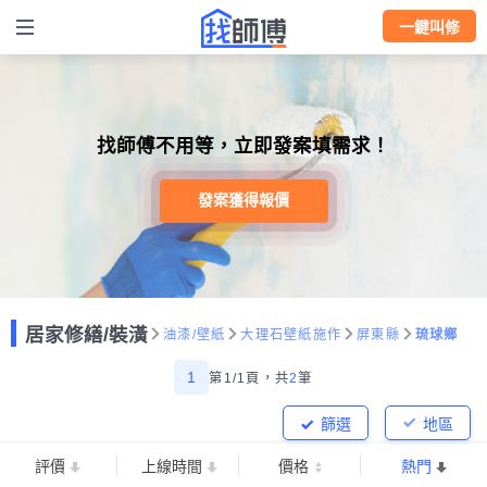
一鍵叫修
找師傅不用等，立即發案填需求！
發案獲得報價
居家修繕/裝潢
油漆/壁紙
大理石壁紙施作
屏東縣
琉球鄉
1
第1/1頁，
共
2
筆
篩選
地區
評價
上線時間
價格
熱門