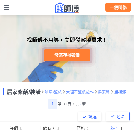
一鍵叫修
找師傅不用等，立即發案填需求！
發案獲得報價
居家修繕/裝潢
油漆/壁紙
大理石壁紙施作
屏東縣
鹽埔鄉
1
第1/1頁，
共
2
筆
篩選
地區
評價
上線時間
價格
熱門