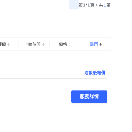
1
第1/1頁，
共
1
筆
評價
上線時間
價格
熱門
洽談後報價
服務詳情