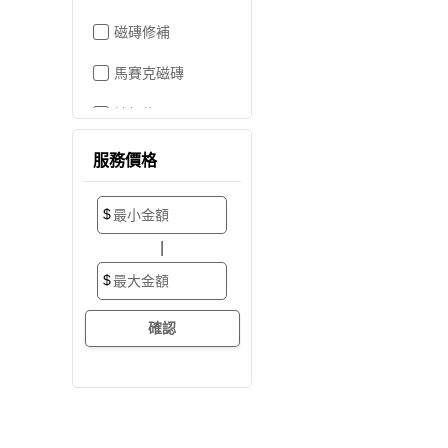
磁磚修補
馬賽克磁磚
地板施工
地板維修
服務價格
地板拋光打蠟
$
地板防滑施工
|
塑膠地板工程
$
實木地板
超耐磨地板
海島型木地板
卡扣式地板