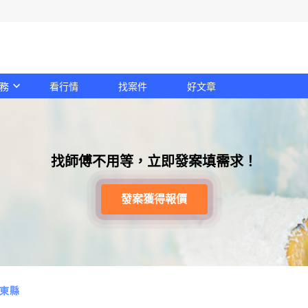
務
看行情
找案件
好文章
找師傅不用等，立即發案填需求！
發案獲得報價
東縣