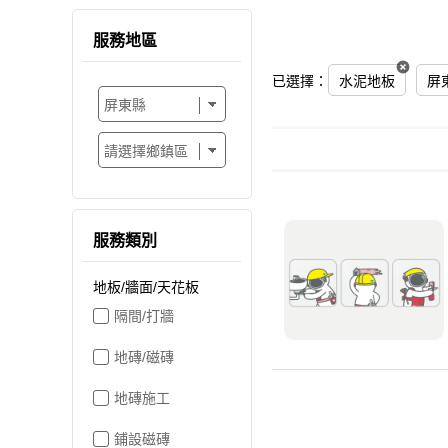
服務地區
已選擇：
水泥地板
屏
服務類別
地板/牆面/天花板
隔間/打牆
地磚/磁磚
地磚施工
鋪設磁磚