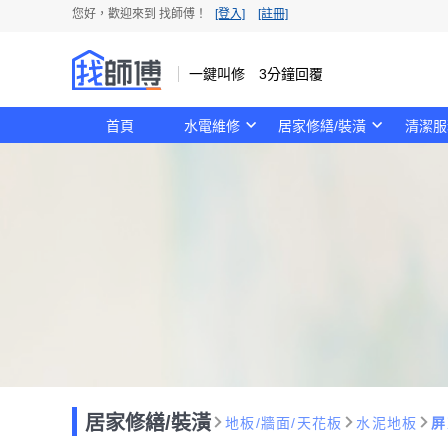
您好，歡迎來到 找師傅！
[登入]
[註冊]
一鍵叫修 3分鐘回覆
首頁
水電維修
居家修繕/裝潢
清潔服
居家修繕/裝潢
地板/牆面/天花板
水泥地板
屏