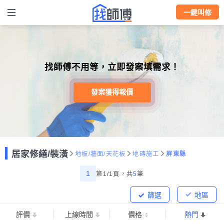
一鍵叫修
找師傅不用等，立即發案填需求！
發案獲得報價
居家修繕/裝潢
地板/牆面/天花板
地磚施工
屏東縣
1
第1/1頁，
共
5
筆
篩選
地區
評價
上線時間
價格
熱門