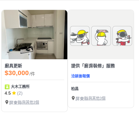
廚具更新
提供「廚房裝修」服務
$30,000
/件
洽談後報價
大木工務所
柏昌
4.5
(2)
屏東縣
與其他3個
屏東縣
與其他3個