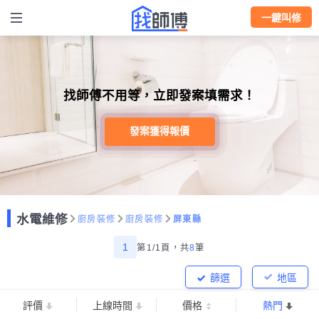
一鍵叫修
找師傅不用等，立即發案填需求！
發案獲得報價
水電維修
廚房裝修
廚房裝修
屏東縣
1
第1/1頁，
共
8
筆
篩選
地區
評價
上線時間
價格
熱門