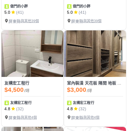
做門的小胖
做門的小胖
5.0
(41)
5.0
(41)
屏東縣
與其他39個
屏東縣
與其他39個
友構宏工程行
室內裝潢 天花板 隔間 地板 開關門 推門 系統櫃
$4,500
$3,000
/坪
/坪
友構宏工程行
友構宏工程行
4.8
(32)
4.8
(32)
屏東縣
與其他4個
屏東縣
與其他4個