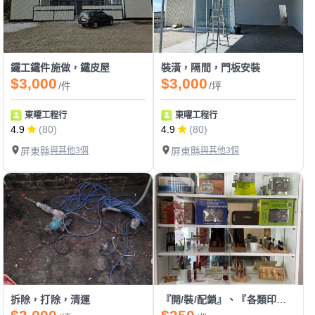
鐵工鐵件施做，鐵皮屋
裝潢，隔間，門板安裝
$3,000
$3,000
/件
/坪
東曜工程行
東曜工程行
4.9
(80)
4.9
(80)
屏東縣
與其他3個
屏東縣
與其他3個
拆除，打除，清運
『開/裝/配鎖』、『各類印章製作』、『感應卡/遙控器拷貝』