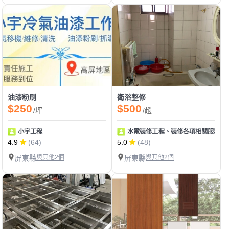
油漆粉刷
衛浴整修
$250
$500
/坪
/趟
小宇工程
水電裝修工程、裝修各項相關服務
4.9
(64)
5.0
(48)
屏東縣
與其他2個
屏東縣
與其他2個