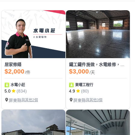
居家修繕
鐵工鐵件施做，水電維修，打除，安裝拆除，油漆
$2,000
$3,000
/件
/天
水電小莊
東曜工程行
5.0
(834)
4.9
(80)
屏東縣
與其他2個
屏東縣
與其他3個