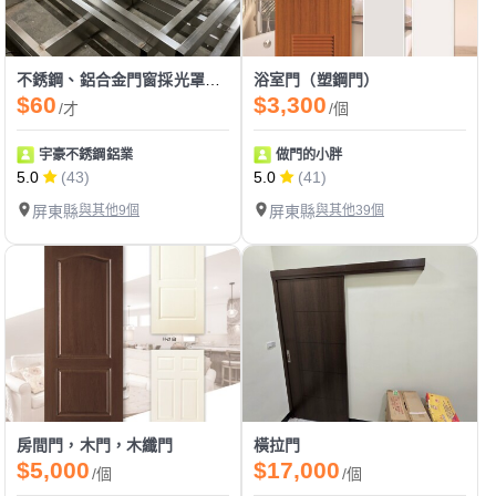
不銹鋼、鋁合金門窗採光罩各項製作安裝服務
浴室門（塑鋼門）
$60
$3,300
/才
/個
宇豪不銹鋼鋁業
做門的小胖
5.0
(43)
5.0
(41)
屏東縣
與其他9個
屏東縣
與其他39個
房間門，木門，木纖門
橫拉門
$5,000
$17,000
/個
/個