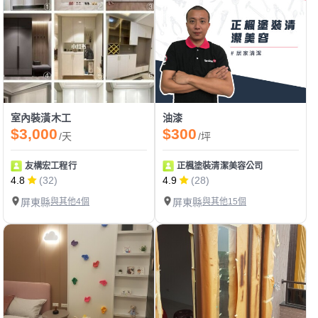
室內裝潢木工
油漆
$3,000
$300
/天
/坪
友構宏工程行
正楓塗裝清潔美容公司
4.8
(32)
4.9
(28)
屏東縣
與其他4個
屏東縣
與其他15個