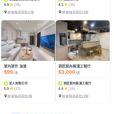
4.9
(28)
4.1
(38)
屏東縣
與其他15個
屏東縣
與其他19個
室內室外 油漆
泗匠室內裝潢工程行
$99
$3,000
/次
/天
泥人有限公司
泗匠室內裝潢工程行
5.0
(22)
4.4
(16)
屏東縣
與其他4個
屏東縣
與其他19個