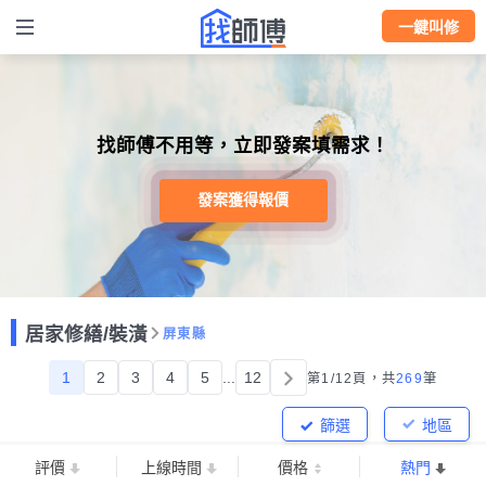
一鍵叫修
找師傅不用等，立即發案填需求！
發案獲得報價
居家修繕/裝潢
屏東縣
1
2
3
4
5
...
12
第1/12頁，
共
269
筆
篩選
地區
評價
上線時間
價格
熱門