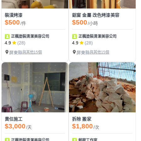
裝潢烤漆
鋁窗 金屬 改色烤漆美容
$500
$500
/件
/小時
正楓塗裝清潔美容公司
正楓塗裝清潔美容公司
4.9
(28)
4.9
(28)
屏東縣
與其他15個
屏東縣
與其他15個
責任施工
拆除 搬家
$3,000
$1,800
/天
/次
正楓塗裝清潔美容公司
銘鋐工作室