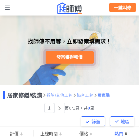
一鍵叫修
找師傅不用等，立即發案填需求！
發案獲得報價
居家修繕/裝潢
拆除/其他工程
隔音工程
屏東縣
1
第0/1頁，
共
0
筆
篩選
地區
評價
上線時間
價格
熱門