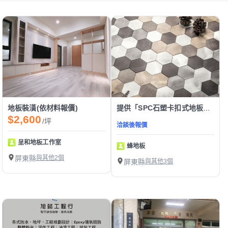
地板裝潢(依材料報價)
提供「SPC石塑卡扣式地板」服務
$2,600
/坪
洽談後報價
呈和地板工作室
蜂地板
屏東縣
與其他2個
屏東縣
與其他3個