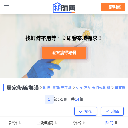
一鍵叫修
找師傅不用等，立即發案填需求！
發案獲得報價
居家修繕/裝潢
地板/牆面/天花板
SPC石塑卡扣式地板
屏東縣
1
第1/1頁，
共
14
筆
篩選
地區
評價
上線時間
價格
熱門