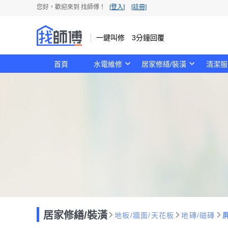
您好，歡迎來到 找師傅！
[登入]
[註冊]
一鍵叫修 3分鐘回覆
首頁
水電維修
居家修繕/裝潢
清潔服
居家修繕/裝潢
地板/牆面/天花板
地磚/磁磚