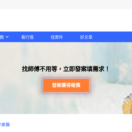
務
看行情
找案件
好文章
找師傅不用等，立即發案填需求！
發案獲得報價
屏東縣