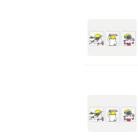
高架地板施工
輕鋼架/天花板
鑽孔/切割
泥作工程
木質裝潢
石材美容
噪音工程
油漆/壁紙
油漆粉刷
批土
房間油漆