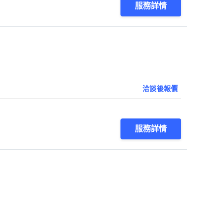
服務詳情
洽談後報價
服務詳情
1
第1/1頁，
共
10
筆