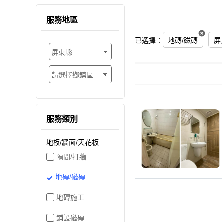
服務地區
已選擇：
地磚/磁磚
屏
服務類別
地板/牆面/天花板
隔間/打牆
地磚/磁磚
地磚施工
鋪設磁磚