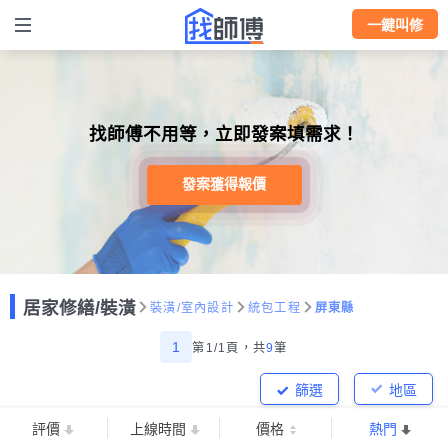
一鍵叫修
找師傅不用等，立即發案填需求！
發案獲得報價
居家修繕/裝潢
裝潢/室內設計
統包工程
屏東縣
1
第1/1頁，
共
9
筆
篩選
地區
評價
上線時間
價格
熱門