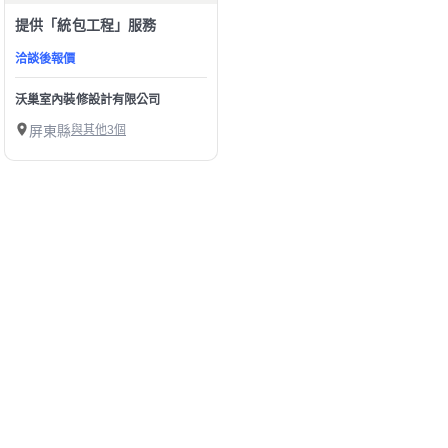
提供「統包工程」服務
洽談後報價
沃巢室內裝修設計有限公司
屏東縣
與其他3個
1
第1/1頁，
共
9
筆
精選屏東縣統包工程師傅
幫助中心
我有建議