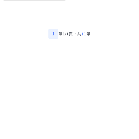
1
第1/1頁，
共
11
筆
精選屏東縣壁癌處理師傅
幫助中心
我有建議
數字科技股份有限公司
Copyright © 2025 by Addcn Technology Co., Ltd. All Rights reserved
鄧白氏
ESG永續標章