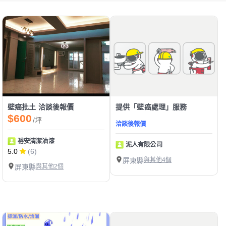
壁癌批土 洽談後報價
提供「壁癌處理」服務
$600
/坪
洽談後報價
裕安清潔油漆
泥人有限公司
5.0
(6)
屏東縣
與其他4個
屏東縣
與其他2個