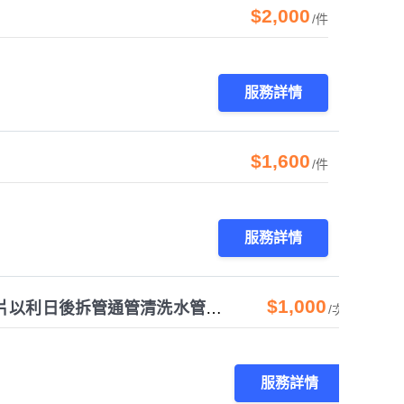
$2,000
/件
服務詳情
$1,600
/件
服務詳情
$1,000
某餐廳油水分離截油槽油垢清理改配Y型管清潔口/法蘭片以利日後拆管通管清洗水管髒污油垢
/次
服務詳情