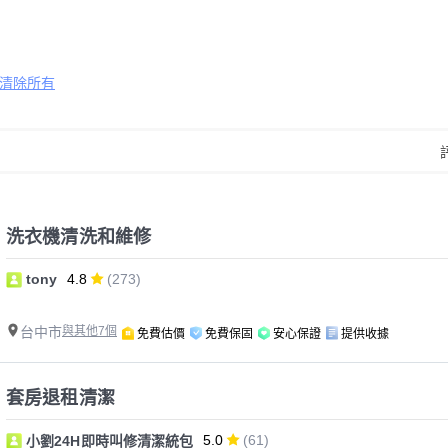
清除所有
洗衣機清洗和維修
tony
4.8
(273)
台中市
與其他7個
免費估價
免費保固
安心保證
提供收據
套房退租清潔
5.0
(61)
小劉24H即時叫修清潔統包