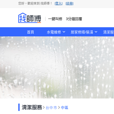
您好，歡迎來到 找師傅！
[登入]
[註冊]
一鍵叫修 3分鐘回覆
首頁
水電維修
居家修繕/裝潢
清潔服
清潔服務
台中市
中區