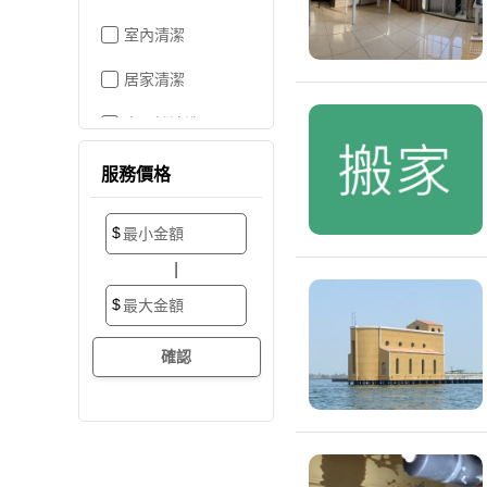
室內清潔
居家清潔
水晶燈清洗
空屋打掃
服務價格
居家收納
$
搬家/裝潢後清潔
|
大掃除
$
辦公室清潔
裝潢細清
外牆清潔
招牌清潔