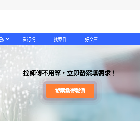
務
看行情
找案件
好文章
找師傅不用等，立即發案填需求！
發案獲得報價