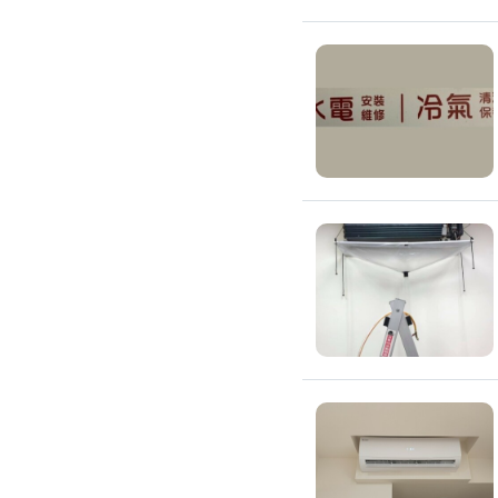
除蟲、除塵蟎
除塵蟎
除螞蟻
除蟑螂
除跳蚤
白蟻防治
滅鼠公司
除甲醛公司
搬家/回收
搬家公司
搬運家具