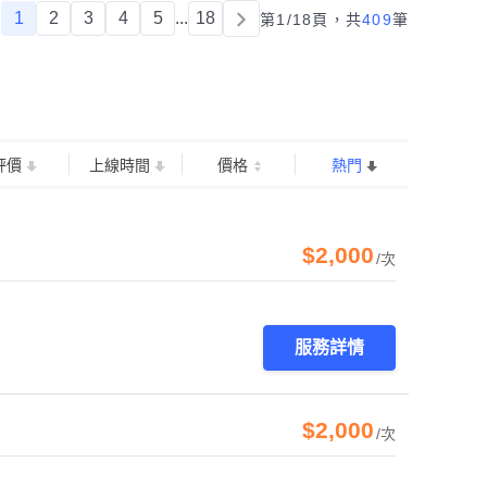
1
2
3
4
5
...
18
第1/18頁，
共
409
筆
評價
上線時間
價格
熱門
$2,000
/次
服務詳情
$2,000
/次