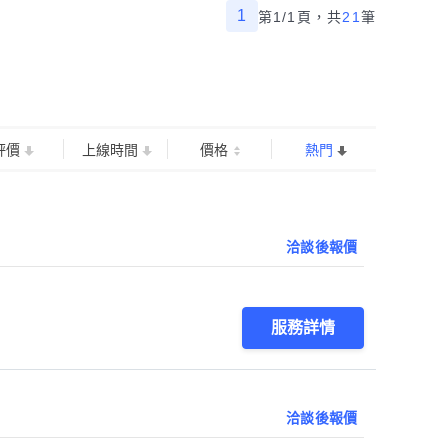
1
第1/1頁，
共
21
筆
評價
上線時間
價格
熱門
洽談後報價
服務詳情
洽談後報價