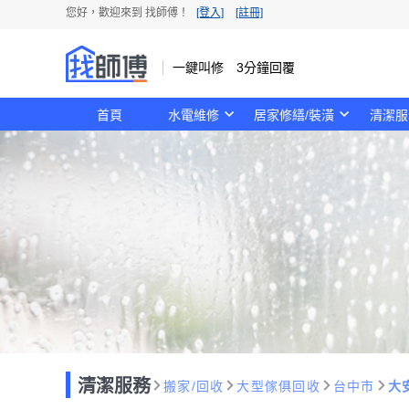
您好，歡迎來到 找師傅！
[登入]
[註冊]
一鍵叫修 3分鐘回覆
首頁
水電維修
居家修繕/裝潢
清潔服
清潔服務
搬家/回收
大型傢俱回收
台中市
大