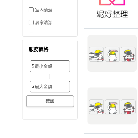
室內清潔
居家清潔
水晶燈清洗
空屋打掃
服務價格
居家收納
$
搬家/裝潢後清潔
|
大掃除
$
辦公室清潔
裝潢細清
外牆清潔
招牌清潔