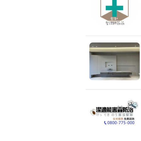
除蟲、除塵蟎
除塵蟎
除螞蟻
除蟑螂
除跳蚤
白蟻防治
滅鼠公司
除甲醛公司
搬家/回收
搬家公司
搬運家具