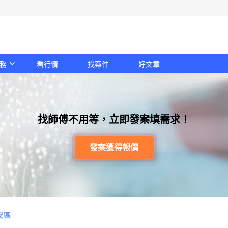
務
看行情
找案件
好文章
找師傅不用等，立即發案填需求！
發案獲得報價
安區