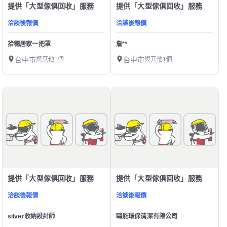
提供「大型傢俱回收」服務
提供「大型傢俱回收」服務
洽談後報價
洽談後報價
拾穗居家一把罩
詹**
台中市
與其他1個
台中市
與其他1個
提供「大型傢俱回收」服務
提供「大型傢俱回收」服務
洽談後報價
洽談後報價
silver收納設計師
鷗能環保清潔有限公司