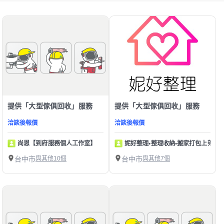
提供「大型傢俱回收」服務
提供「大型傢俱回收」服務
洽談後報價
洽談後報價
尚恩【到府服務個人工作室】
妮好整理•整理收納•搬家打包上架
台中市
與其他10個
台中市
與其他7個