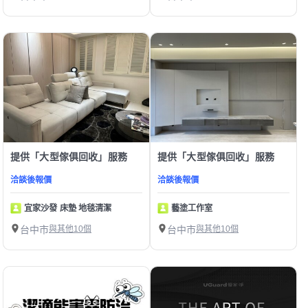
提供「大型傢俱回收」服務
提供「大型傢俱回收」服務
洽談後報價
洽談後報價
宜家沙發 床墊 地毯清潔
藝塗工作室
台中市
與其他10個
台中市
與其他10個