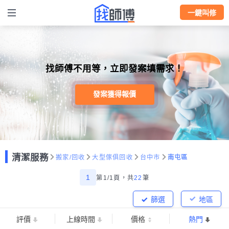
一鍵叫修
找師傅不用等，立即發案填需求！
發案獲得報價
清潔服務
搬家/回收
大型傢俱回收
台中市
南屯區
1
第1/1頁，
共
22
筆
篩選
地區
評價
上線時間
價格
熱門