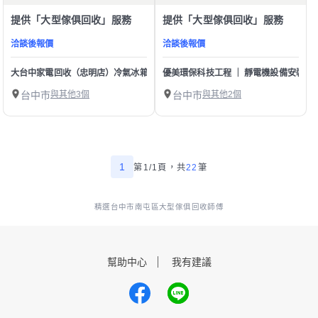
提供「大型傢俱回收」服務
提供「大型傢俱回收」服務
洽談後報價
洽談後報價
大台中家電回收（忠明店）冷氣冰箱洗衣機到府清運
優美環保科技工程 ｜ 靜電機設備安裝、
台中市
與其他3個
台中市
與其他2個
1
第1/1頁，
共
22
筆
精選台中市南屯區大型傢俱回收師傅
幫助中心
我有建議