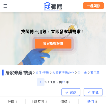
一鍵叫修
找師傅不用等，立即發案填需求！
發案獲得報價
居家修繕/裝潢
油漆/壁紙
大理石壁紙施作
台中市
南屯區
1
第1/1頁，
共
21
筆
篩選
地區
評價
上線時間
價格
熱門