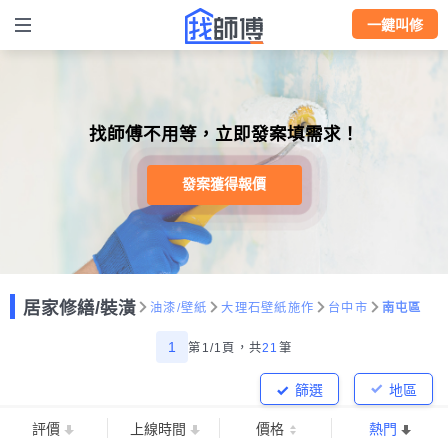
一鍵叫修
找師傅不用等，立即發案填需求！
發案獲得報價
居家修繕/裝潢
油漆/壁紙
大理石壁紙施作
台中市
南屯區
1
第1/1頁，
共
21
筆
篩選
地區
評價
上線時間
價格
熱門