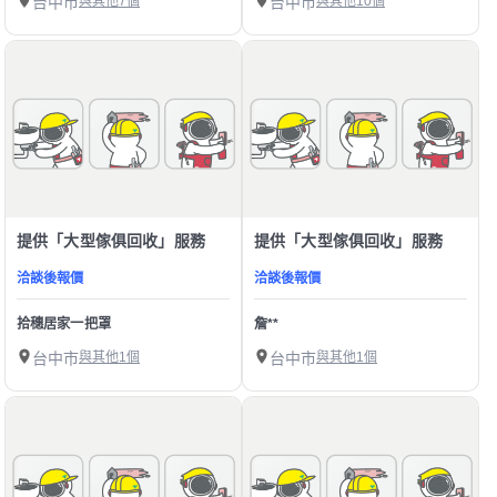
台中市
與其他7個
台中市
與其他10個
提供「大型傢俱回收」服務
提供「大型傢俱回收」服務
洽談後報價
洽談後報價
拾穗居家一把罩
詹**
台中市
與其他1個
台中市
與其他1個