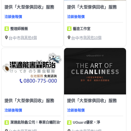
提供「大型傢俱回收」服務
提供「大型傢俱回收」服務
洽談後報價
洽談後報價
整理師薇薇
藝塗工作室
台中市
與其他4個
台中市
與其他10個
提供「大型傢俱回收」服務
提供「大型傢俱回收」服務
洽談後報價
洽談後報價
潔適能除蟲公司∣專業白蟻防治*居家害蟲*防疫消毒
UGuard優家・淨