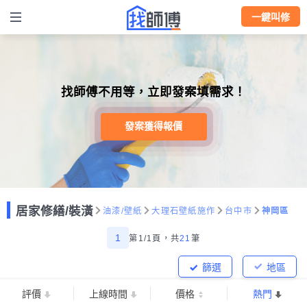
一鍵叫修
找師傅不用等，立即發案填需求！
發案獲得報價
居家修繕/裝潢
油漆/壁紙
大理石壁紙施作
台中市
神岡區
1
第1/1頁，
共
21
筆
篩選
地區
評價
上線時間
價格
熱門