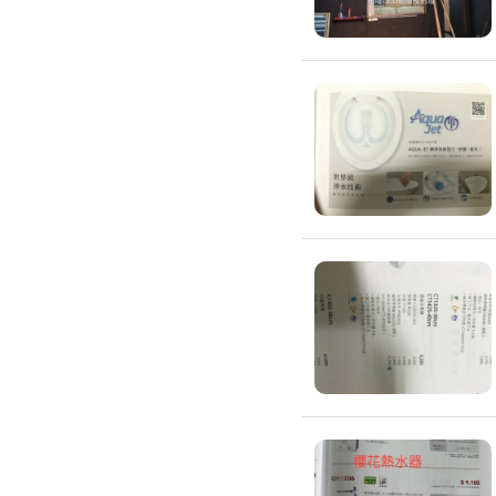
廚房裝修
洗碗機裝修
烘碗機裝修
瓦斯爐安裝
抽油煙機裝修
排油煙管安裝
瓦斯管線更換
淨水器/飲水機
飲水機裝修
飲水機保養
濾水器/淨水器安裝