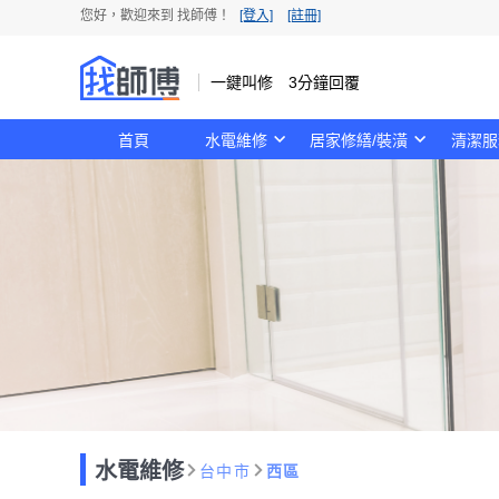
您好，歡迎來到 找師傅！
[登入]
[註冊]
一鍵叫修 3分鐘回覆
首頁
水電維修
居家修繕/裝潢
清潔服
水電維修
台中市
西區