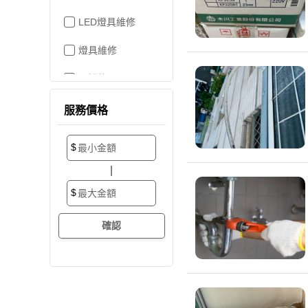
LED燈具維修
燈具維修
吊燈修理
家電維修
服務價格
洗衣機裝修
$
加壓/抽水馬達
|
抽水馬達
$
加壓馬達
開關/插座
電路配線
水管配置