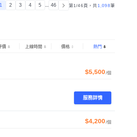
1
2
3
4
5
...
46
第1/46頁，
共
1,098
筆
評價
上線時間
價格
熱門
$5,500
/個
服務詳情
$4,200
/個