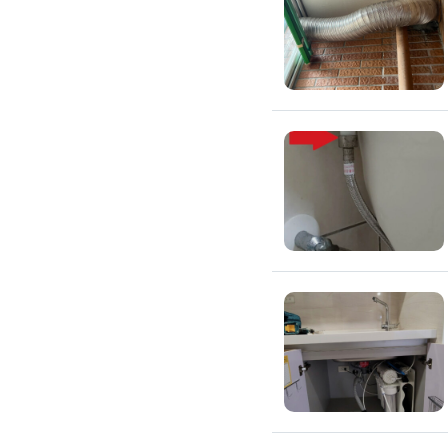
通水管
水管漏水處理
水管維修
太陽能發電裝置
水電行
補水管
衛浴裝修
馬桶裝修
通馬桶
修理馬桶堵塞
修理馬桶漏水