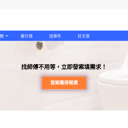
務
看行情
找案件
好文章
找師傅不用等，立即發案填需求！
發案獲得報價