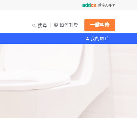
數字APP
一鍵叫修
如何刊登
搜尋
我的帳戶