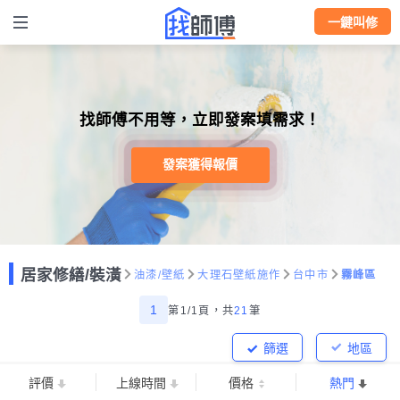
一鍵叫修
找師傅不用等，立即發案填需求！
發案獲得報價
居家修繕/裝潢
油漆/壁紙
大理石壁紙施作
台中市
霧峰區
1
第1/1頁，
共
21
筆
篩選
地區
評價
上線時間
價格
熱門