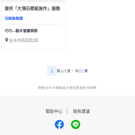
提供「大理石壁紙施作」服務
洽談後報價
巧巧—磐沐窗簾業務
台中市
與其他1個
1
第1/1頁，
共
21
筆
精選台中市霧峰區大理石壁紙施作師傅
幫助中心
我有建議